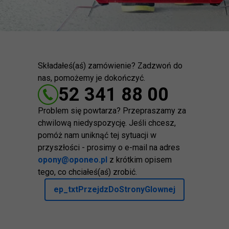
Składałeś(aś) zamówienie? Zadzwoń do
nas, pomożemy je dokończyć.
52 341 88 00
Problem się powtarza? Przepraszamy za
chwilową niedyspozycję. Jeśli chcesz,
pomóż nam uniknąć tej sytuacji w
przyszłości - prosimy o e-mail na adres
opony@oponeo.pl
z krótkim opisem
tego, co chciałeś(aś) zrobić.
ep_txtPrzejdzDoStronyGlownej