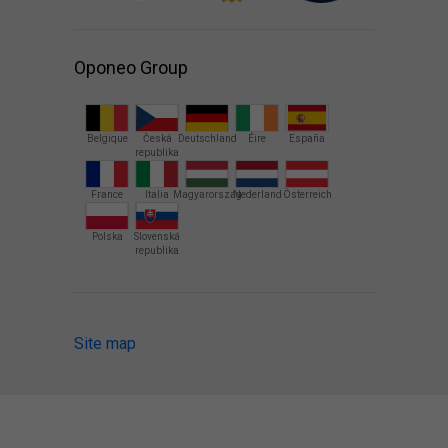
Oponeo Group
Belgique
Česká
Deutschland
Éire
España
republika
France
Italia
Magyarország
Nederland
Österreich
Polska
Slovenská
republika
Site map