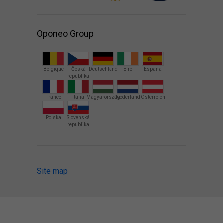
Oponeo Group
Belgique
Česká
Deutschland
Éire
España
republika
France
Italia
Magyarország
Nederland
Österreich
Polska
Slovenská
republika
Site map