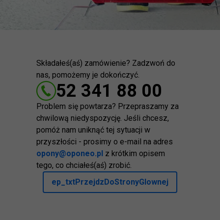
Składałeś(aś) zamówienie? Zadzwoń do
nas, pomożemy je dokończyć.
52 341 88 00
Problem się powtarza? Przepraszamy za
chwilową niedyspozycję. Jeśli chcesz,
pomóż nam uniknąć tej sytuacji w
przyszłości - prosimy o e-mail na adres
opony@oponeo.pl
z krótkim opisem
tego, co chciałeś(aś) zrobić.
ep_txtPrzejdzDoStronyGlownej