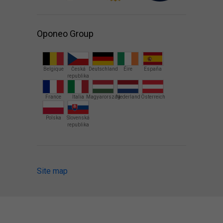
Oponeo Group
Belgique
Česká
Deutschland
Éire
España
republika
France
Italia
Magyarország
Nederland
Österreich
Polska
Slovenská
republika
Site map