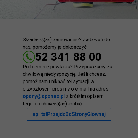
Składałeś(aś) zamówienie? Zadzwoń do
nas, pomożemy je dokończyć.
52 341 88 00
Problem się powtarza? Przepraszamy za
chwilową niedyspozycję. Jeśli chcesz,
pomóż nam uniknąć tej sytuacji w
przyszłości - prosimy o e-mail na adres
opony@oponeo.pl
z krótkim opisem
tego, co chciałeś(aś) zrobić.
ep_txtPrzejdzDoStronyGlownej