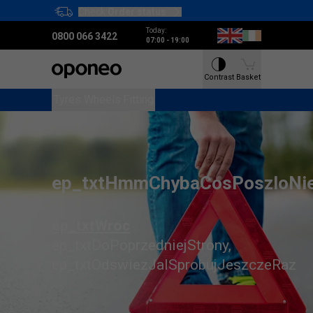
Check
Order status
Ctrl
M
Today
:
0800 066 3422
Click if you
07:00
-
19:00
live in Ireland
Contrast
Contrast
Basket
Basket
Tyres
Tyres
Wheels
Wheels
Fitting
Fitting
ep_txtHmmChybaCosPoszloNi
ep_txtWroc
ep_txtDoPoprzedniejStrony
,
ep_txtOdswiezJaISprobujJeszczeRaz