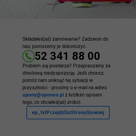
Składałeś(aś) zamówienie? Zadzwoń do
nas, pomożemy je dokończyć.
52 341 88 00
Problem się powtarza? Przepraszamy za
chwilową niedyspozycję. Jeśli chcesz,
pomóż nam uniknąć tej sytuacji w
przyszłości - prosimy o e-mail na adres
opony@oponeo.pl
z krótkim opisem
tego, co chciałeś(aś) zrobić.
ep_txtPrzejdzDoStronyGlownej