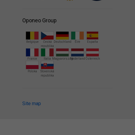
Oponeo Group
Belgique
Česká
Deutschland
Éire
España
republika
France
Italia
Magyarország
Nederland
Österreich
Polska
Slovenská
republika
Site map