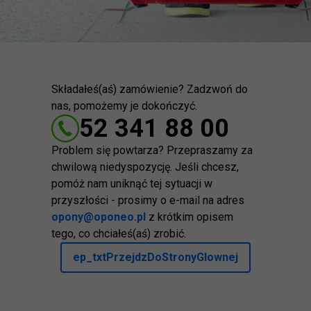
Składałeś(aś) zamówienie? Zadzwoń do
nas, pomożemy je dokończyć.
52 341 88 00
Problem się powtarza? Przepraszamy za
chwilową niedyspozycję. Jeśli chcesz,
pomóż nam uniknąć tej sytuacji w
przyszłości - prosimy o e-mail na adres
opony@oponeo.pl
z krótkim opisem
tego, co chciałeś(aś) zrobić.
ep_txtPrzejdzDoStronyGlownej