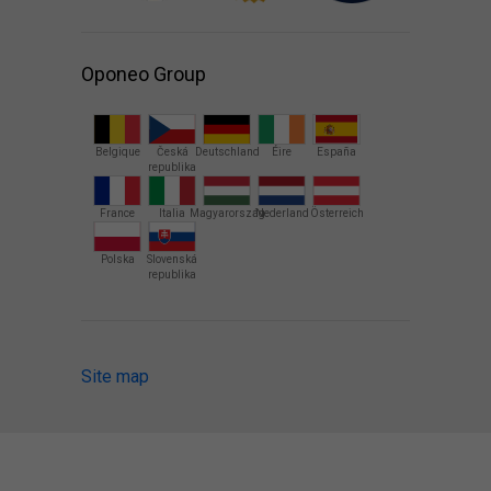
Oponeo Group
Belgique
Česká
Deutschland
Éire
España
republika
France
Italia
Magyarország
Nederland
Österreich
Polska
Slovenská
republika
Site map