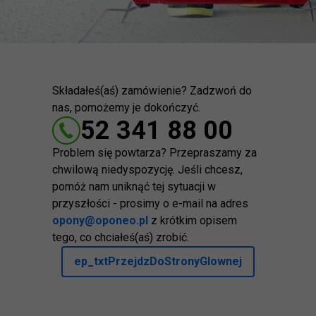
Składałeś(aś) zamówienie? Zadzwoń do
nas, pomożemy je dokończyć.
52 341 88 00
Problem się powtarza? Przepraszamy za
chwilową niedyspozycję. Jeśli chcesz,
pomóż nam uniknąć tej sytuacji w
przyszłości - prosimy o e-mail na adres
opony@oponeo.pl
z krótkim opisem
tego, co chciałeś(aś) zrobić.
ep_txtPrzejdzDoStronyGlownej