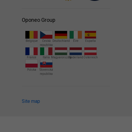
Oponeo Group
Belgique
Česká
Deutschland
Éire
España
republika
France
Italia
Magyarország
Nederland
Österreich
Polska
Slovenská
republika
Site map