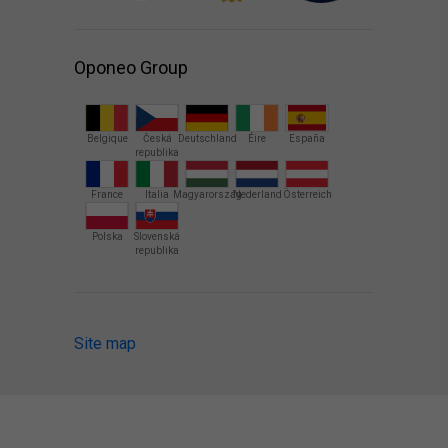
Oponeo Group
Belgique
Česká
Deutschland
Éire
España
republika
France
Italia
Magyarország
Nederland
Österreich
Polska
Slovenská
republika
Site map