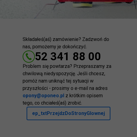
Składałeś(aś) zamówienie? Zadzwoń do
nas, pomożemy je dokończyć.
52 341 88 00
Problem się powtarza? Przepraszamy za
chwilową niedyspozycję. Jeśli chcesz,
pomóż nam uniknąć tej sytuacji w
przyszłości - prosimy o e-mail na adres
opony@oponeo.pl
z krótkim opisem
tego, co chciałeś(aś) zrobić.
ep_txtPrzejdzDoStronyGlownej